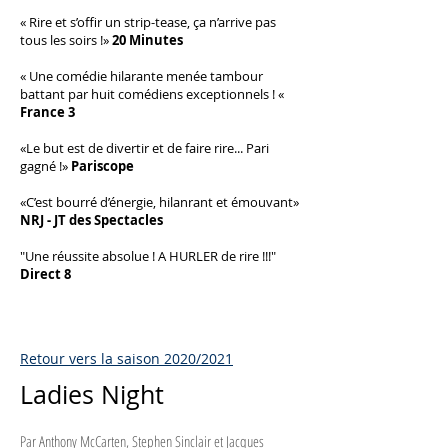
« Rire et s’offir un strip-tease, ça n’arrive pas
tous les soirs !»
20 Minutes
« Une comédie hilarante menée tambour
battant par huit comédiens exceptionnels ! «
France 3
«Le but est de divertir et de faire rire... Pari
gagné !»
Pariscope
«C’est bourré d’énergie, hilanrant et émouvant»
NRJ - JT des Spectacles
"Une réussite absolue ! A HURLER de rire !!!"
Direct 8
Retour vers la saison 2020/2021
Ladies Night
Par Anthony McCarten, Stephen Sinclair et Jacques