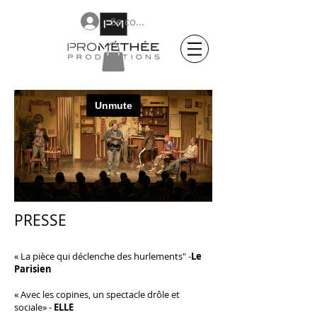
Se connecter
PRESSE
« La pièce qui
déclenche
des
hurlements" -
Le
Parisien
« Avec
les
copines, un spectacle
drôle
et
sociale
»
-
ELLE