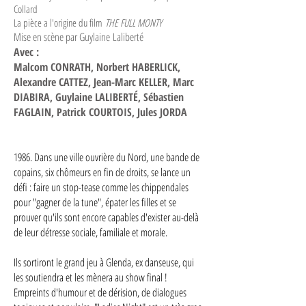
Collard
La pièce a l'origine du film
THE FULL MONTY
Mise en scène par Guylaine
Laliberté
Avec
:
Malcom CONRATH, Norbert HABERLICK,
Alexandre CATTEZ,
Jean-Marc KELLER, Marc
DIABIRA, Guylaine LALIBERTÉ, Sébastien
FAGLAIN, Patrick COURTOIS, Jules JORDA
1986. Dans une ville ouvrière du Nord, une bande de
copains, six chômeurs en fin de droits, se lance un
défi : faire un stop-tease comme les chippendales
pour "gagner de la tune", épater les filles et se
prouver qu'ils sont encore capables d'exister au-delà
de leur détresse sociale, familiale et morale.
Ils sortiront le grand jeu à Glenda, ex danseuse, qui
les soutiendra et les mènera au show final !
Empreints d'humour et de dérision, de dialogues