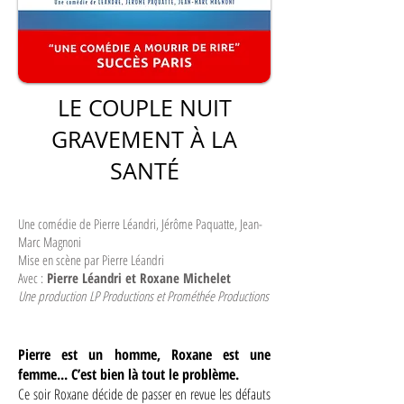
LE COUPLE NUIT
GRAVEMENT À LA
SANTÉ
Une comédie de Pierre Léandri, Jérôme Paquatte, Jean-
Marc Magnoni
Mise en scène par Pierre Léandri
Avec :
Pierre Léandri et
Roxane Michelet
Une production
LP Productions et Prométhée Productions
Pierre est un homme, Roxane est une
femme... C’est bien là tout le problème.
Ce soir Roxane décide de passer en revue les défauts