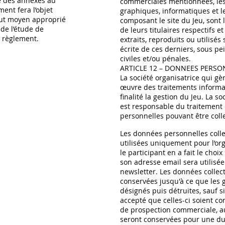
e des annexes au
commerciales mentionnées, le
ent fera l’objet
graphiques, informatiques et 
out moyen approprié
composant le site du Jeu, sont 
de l’étude de
de leurs titulaires respectifs e
t règlement.
extraits, reproduits ou utilisés 
écrite de ces derniers, sous pe
civiles et/ou pénales.
ARTICLE 12 – DONNEES PERSO
La société organisatrice qui gè
œuvre des traitements informa
finalité la gestion du Jeu. La so
est responsable du traitement
personnelles pouvant être coll
Les données personnelles colle
utilisées uniquement pour l’org
le participant en a fait le choix
son adresse email sera utilisée
newsletter. Les données collec
conservées jusqu'à ce que les 
désignés puis détruites, sauf si
accepté que celles-ci soient co
de prospection commerciale, au
seront conservées pour une d