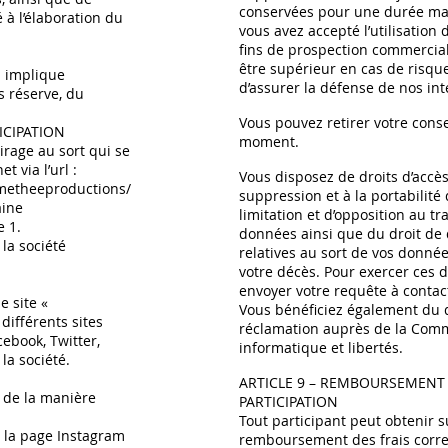
conservées pour une durée ma
 à l’élaboration du
vous avez accepté l’utilisation
fins de prospection commercial
être supérieur en cas de risqu
eu implique
d’assurer la défense de nos int
s réserve, du
Vous pouvez retirer votre cons
ICIPATION
moment.
irage au sort qui se
 via l’url :
Vous disposez de droits d’accès,
metheeproductions/
suppression et à la portabilité
aine
limitation et d’opposition au t
e 1.
données ainsi que du droit de d
 la société
relatives au sort de vos donné
votre décès. Pour exercer ces d
envoyer votre requête à
contac
e site «
Vous bénéficiez également du d
 différents sites
réclamation auprès de la Comm
cebook, Twitter,
informatique et libertés.
la société.
ARTICLE 9 – REMBOURSEMENT 
e de la manière
PARTICIPATION
Tout participant peut obtenir 
 la page Instagram
remboursement des frais corr