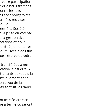
votre participation
e que nous traitions
sonnelles. Les
s sont obligatoires.
données requises,
 au jeu.
ées à la Société
de la prise en compte
e la gestion des
dotations et pour
es et réglementaires.
 utilisées à des fins
ous réserve de votre
 transférées à nos
ation, ainsi qu’aux
-traitants auxquels la
ventuellement appel
ion et/ou de la
nts sont situés dans
ont immédiatement
ivé à terme ou seront