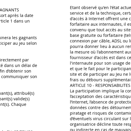
Etant observé qu'en l'état actue
 GAGNANTS
service et de la technique, cer
sort après la date
d'accès à Internet offrent une 
rticle 1 dans un
forfaitaire aux internautes, il
convenu que tout accès au site
base gratuite ou forfaitaire (
minera les gagnants
connexion par câble, ADSL ou li
iciper au jeu selon
pourra donner lieu à aucun r
la mesure où l'abonnement aux
fournisseur d'accès est dans ce
irectement par
l'internaute pour son usage de 
té dans un délai de
et que le fait pour le particip
fin d’obtenir son
site et de participer au Jeu ne
r communiquer son
frais ou débours supplémentai
ARTICLE 10 - RESPONSABILITES
La participation implique la c
vant(s), attribué(s)
l’acceptation des caractéristiqu
ant(s) valide(s)
l’Internet, l’absence de protect
ant(s). Chaque
données contre des détournem
piratage et risques de contami
d’éventuels virus circulant sur 
organisatrice décline toute res
ou indirecte en cas de mauvaise