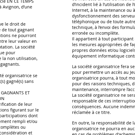
tacle EN CE TEMPS
d’incident lié à l’utilisation de l
à Avignon, d’une
Internet, à la maintenance ou 
dysfonctionnement des serveurs
téléphonique ou de toute autr
ve le droit de
technique, à l’envoi des formul
ge de tout gagnant
erronée ou incomplète.
ations ne pourront
Il appartient à tout participan
tre leur valeur en
les mesures appropriées de fa
tation. La société
propres données et/ou logiciel
nue pour
équipement informatique contre
 la non utilisation,
s gagnants.
La société organisatrice fera se
pour permettre un accès au Jeu
té organisatrice se
organisatrice pourra, à tout 
t(s) gagné(s) sans
pour des raisons techniques, d
maintenance, interrompre l’accè
ES GAGNANTS ET
La société organisatrice ne se
ON
responsable de ces interruptio
ification de leur
conséquences. Aucune indemni
tions figurant sur le
réclamée à ce titre.
participations dont
rement rempli et/ou
En outre, la responsabilité de l
complètes ou
organisatrice ne pourra en auc
considération et
en cas de problèmes d'achemi