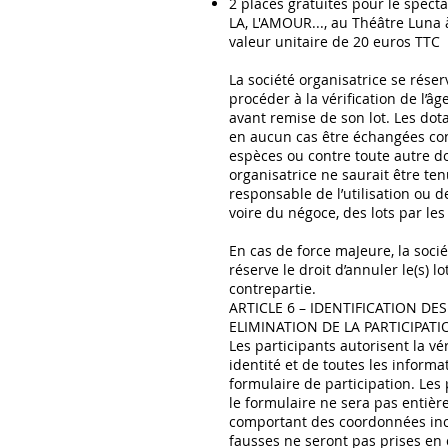
2 places gratuites pour le spec
LA, L'AMOUR..., au Théâtre Luna 
valeur unitaire de 20 euros TTC
La société organisatrice se réser
procéder à la vérification de l’â
avant remise de son lot. Les dot
en aucun cas être échangées con
espèces ou contre toute autre do
organisatrice ne saurait être te
responsable de l’utilisation ou de
voire du négoce, des lots par le
En cas de force maJeure, la socié
réserve le droit d’annuler le(s) lo
contrepartie.
ARTICLE 6 – IDENTIFICATION D
ELIMINATION DE LA PARTICIPATI
Les participants autorisent la vér
identité et de toutes les informa
formulaire de participation. Les 
le formulaire ne sera pas entiè
comportant des coordonnées in
fausses ne seront pas prises en 