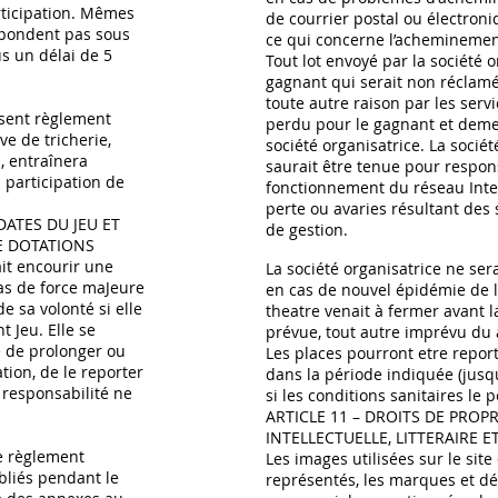
articipation. Mêmes
de courrier postal ou électro
répondent pas sous
ce qui concerne l’acheminement
s un délai de 5
Tout lot envoyé par la société 
gagnant qui serait non réclam
toute autre raison par les serv
sent règlement
perdu pour le gagnant et demeu
ve de tricherie,
société organisatrice. La sociét
, entraînera
saurait être tenue pour respo
a participation de
fonctionnement du réseau Inter
perte ou avaries résultant des 
DATES DU JEU ET
de gestion.
E DOTATIONS
ait encourir une
La société organisatrice ne se
as de force maJeure
en cas de nouvel épidémie de la
 sa volonté si elle
theatre venait à fermer avant 
 Jeu. Elle se
prévue, tout autre imprévu du à
té de prolonger ou
Les places pourront etre repo
ation, de le reporter
dans la période indiquée (jusq
 responsabilité ne
si les conditions sanitaires le 
ARTICLE 11 – DROITS DE PROPR
INTELLECTUELLE, LITTERAIRE E
ce règlement
Les images utilisées sur le site 
bliés pendant le
représentés, les marques et d