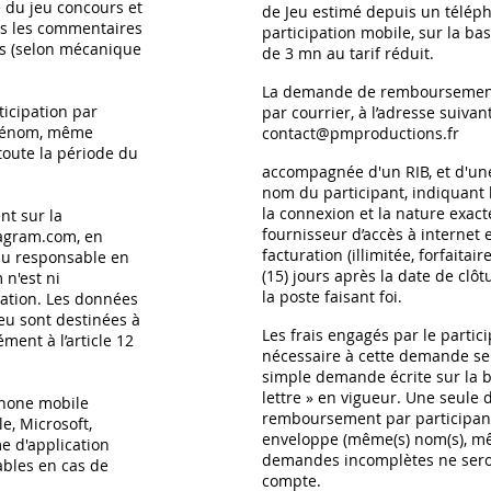
te du jeu concours et
de Jeu estimé depuis un téléph
s les commentaires
participation mobile, sur la b
rs (selon mécanique
de 3 mn au tarif réduit.
La demande de remboursement
ticipation par
par courrier, à l’adresse suivant
rénom, même
contact@pmproductions.fr
toute la période du
accompagnée d'un RIB, et d'une
nom du participant, indiquant l
la connexion et la nature exact
nt sur la
fournisseur d’accès à internet
agram.com
, en
facturation (illimitée, forfaitai
nu responsable en
(15) jours après la date de clôt
 n'est ni
la poste faisant foi.
ration. Les données
Jeu sont destinées à
Les frais engagés par le partic
ment à l’article 12
nécessaire à cette demande s
simple demande écrite sur la ba
lettre » en vigueur. Une seul
phone mobile
remboursement par participant 
e, Microsoft,
enveloppe (même(s) nom(s), mê
e d'application
demandes incomplètes ne sero
ables en cas de
compte.