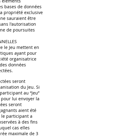
s éléments
les bases de données
la propriété exclusive
t ne sauraient être
sans l'autorisation
ine de poursuites
NNELLES
re le Jeu mettent en
tiques ayant pour
ciété organisatrice
 des données
ectées.
ctées seront
anisation du Jeu. Si
 participant au “Jeu”
 pour lui envoyer la
tées seront
gagnants aient été
 le participant a
nservées à des fins
quel cas elles
urée maximale de 3