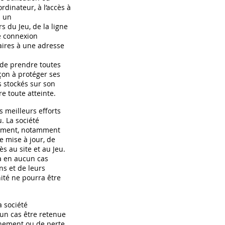
’ordinateur, à l’accès à
à un
 du Jeu, de la ligne
e connexion
aires à une adresse
t de prendre toutes
çon à protéger ses
s stockés sur son
 toute atteinte.
s meilleurs efforts
. La société
moment, notamment
e mise à jour, de
s au site et au Jeu.
ra en aucun cas
ns et de leurs
té ne pourra être
a société
un cas être retenue
nement ou de perte