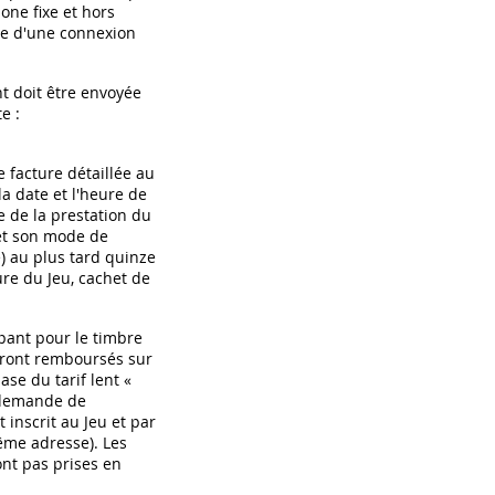
one fixe et hors
ase d'une connexion
 doit être envoyée
e :
 facture détaillée au
a date et l'heure de
e de la prestation du
 et son mode de
re) au plus tard quinze
ure du Jeu, cachet de
ipant pour le timbre
eront remboursés sur
se du tarif lent «
e demande de
inscrit au Jeu et par
me adresse). Les
nt pas prises en