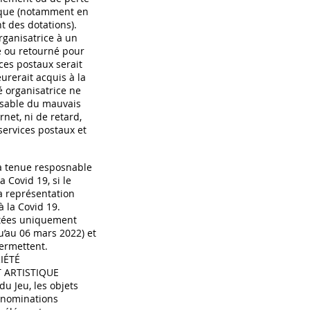
nique (notamment en
 des dotations).
organisatrice à un
é ou retourné pour
ices postaux serait
rerait acquis à la
é organisatrice ne
nsable du mauvais
net, ni de retard,
services postaux et
ra tenue resposnable
 Covid 19, si le
la représentation
 la Covid 19.
rtées uniquement
u’au 06 mars 2022) et
permettent.
IÉTÉ
T ARTISTIQUE
du Jeu, les objets
énominations