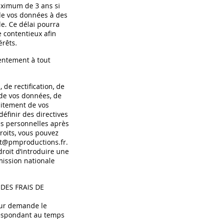
ximum de 3 ans si
 de vos données à des
e. Ce délai pourra
e contentieux afin
érêts.
entement à tout
 de rectification, de
 de vos données, de
raitement de vos
éfinir des directives
es personnelles après
roits, vous pouvez
t@pmproductions.fr
.
roit d’introduire une
ission nationale
DES FRAIS DE
sur demande le
espondant au temps