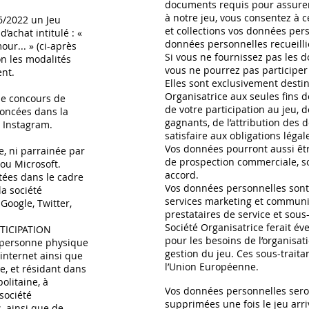
documents requis pour assurer 
à notre jeu, vous consentez à c
6/2022 un Jeu
et collections vos données per
’achat intitulé : «
données personnelles recueillie
our... » (ci-après
Si vous ne fournissez pas les 
n les modalités
vous ne pourrez pas participer
ent.
Elles sont exclusivement destin
Organisatrice aux seules fins 
de concours de
de votre participation au jeu, d
noncées dans la
gagnants, de l’attribution des 
r Instagram.
satisfaire aux obligations légal
Vos données pourront aussi être
e, ni parrainée par
de prospection commerciale, s
 ou Microsoft.
accord.
tées dans le cadre
Vos données personnelles sont
la société
services marketing et communic
Google, Twitter,
prestataires de service et sous
Société Organisatrice ferait é
TICIPATION
pour les besoins de l’organisat
e personne physique
gestion du jeu. Ces sous-traita
internet ainsi que
l’Union Européenne.
e, et résidant dans
olitaine, à
Vos données personnelles ser
société
supprimées une fois le jeu arr
s, ainsi que de