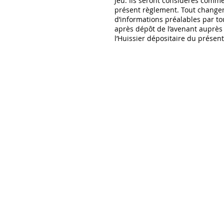
Jeu. Ils seront considérés comm
présent règlement. Tout changem
d’informations préalables par t
après dépôt de l’avenant auprès 
l’Huissier dépositaire du présen