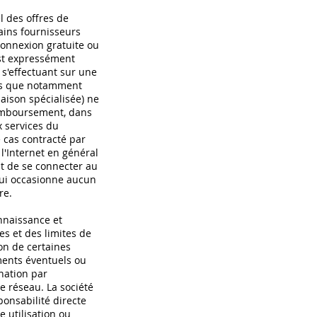
l des offres de
tains fournisseurs
connexion gratuite ou
 est expressément
 s'effectuant sur une
tels que notamment
aison spécialisée) ne
emboursement, dans
 services du
 cas contracté par
l'Internet en général
ant de se connecter au
 lui occasionne aucun
re.
onnaissance et
es et des limites de
ion de certaines
ents éventuels ou
nation par
le réseau. La société
ponsabilité directe
 utilisation ou