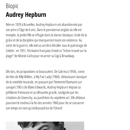
Biopic
Audrey Hepburn
Née en 1929 à Bruxelles, Audrey Hepburn est abandonnée par
son père à l’âge de 6 ans. Dans le pensionnat anglais où elle est
envoyée, la petite fille se réfugie dans la danse classique, école de la
grâce et de la discipline qui marqueront toute son existence. Au
sortir de la guerre, elle voit sa carrière décoller sous le patronage de
Colette : en 1951, l’écrivaine française choisit ce "trésor trouvé sur la
plage" de Monte-Carlo pour incarner sa Gigi à Broadway.
Dès lors, les propositions se bousculent. De Sabrina (1954), conte
de fées de Billy Wilder, à My Fair Lady (1964), éblouissant classique
de la comédie musicale, en passant par l'immortel Diamants sur
canapé (1961) de Blake Edwards, Audrey Hepburn impose sa
pétillante frimousse et sa silhouette gracile, soulignée par les
créations de Givenchy, au panthéon du septième art. Elle délaisse
pourtant le cinéma à la fin des années 1960 pour de se consacrer
son temps en tant qu'ambassadrice de l’Unicef.