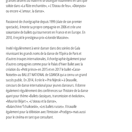
grandes œuvres du maitre et se distingue notamment en tant que
soliste dans «La flûte enchantée», « L'Oiseau de feu», «Dionysos»
ou encore «L'amour, la danse».
Passionné de chorégraphie depuis 1999 (date de son premier
spectacle), il monte sa propre compagnie en 2006 et crée une
soixantaine de ballets qui tourneront en France et en Europe. En
2010, il reçoit le prestigieux prix «Léonide Massine».
Invité régulièrement à venir danser dans des soirées de Gala
réunissant les grands noms de la danse de l'Opéra de Paris et
d'autres troupes internationales, il chorégraphie également pour
d'autres compagnies comme pour le Palais d'hiver Ballet avec la
création du «Petit prince» en 2015 et en 2017 le ballet «Casse-
Noisette» au BALLET NATIONAL de GDANSK qui a connu un grand
succès public. En 2014, il crée le « Prix Nijinski » à Deauville,
concours de danse international pour jeunes danseurs. Il donne
également régulièrement des conférences sur l'histoire de la danse
ayant pour thème «Ballets classiques, transmission et évolution»,
«Maurice Béjart », «L'oiseau et la danse»,
«Balanchine/Tchaïkovski», «Les ballets russes». Il travaille
également pour la télévision avec l'émission «Prodiges» mais aussi
pour le cinéma en tant que consultant.