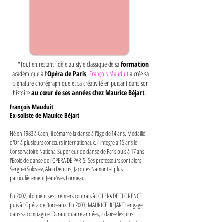
"Tout en restant fidèle au style classique de sa
formation
académique à l’
Opéra de Paris
,
François Mauduit
a créé sa
signature chorégraphique et sa créativité en puisant dans son
histoire
au cœur de ses années chez Maurice Béjart
."
François Mauduit
Ex-soliste de Maurice Béjart
Né en 1983 à Caen, il démarre la danse à l'âge de 14 ans. Médaillé
d'Or à plusieurs concours internationaux, il intègre à 15 ans le
Conservatoire National Supérieur de danse de Paris puis à 17 ans
l'Ecole de danse de l'OPERA DE PARIS. Ses professeurs sont alors
Serguei Soloviev, Alain Debrus, Jacques Namont et plus
particulièrement Jean-Yves Lormeau.
En 2002, il obtient ses premiers contrats à l'OPERA DE FLORENCE
puis à l'Opéra de Bordeaux. En 2003, MAURICE BEJART l'engage
dans sa compagnie. Durant quatre années, il danse les plus