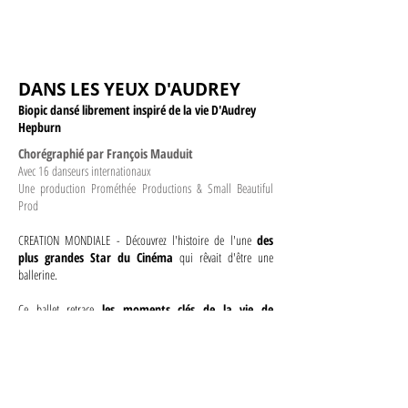
DANS LES YEUX D'AUDREY
Biopic dansé librement inspiré de la vie D'Audrey
Hepburn
Chorégraphié par François Mauduit
Avec 16 danseurs internationaux
Une production Prométhée Productions & Small Beautiful
Prod
CREATION MONDIALE - Découvrez l'histoire de
l'une
des
plus grandes Star du Cinéma
qui rêvait d'être une
ballerine.
Ce ballet retrace
les moments clés de la vie de
l'iconique Audrey Hepburn
et révèle le mystère de son
charme
inégalé entre élégance, légèreté et mélancolie​
Danseurs issus de
la Scala de Milan
, du
ballet Béjart
, de
l'
opéra de Paris
, de l'
opéra de Bordeaux
, du
New