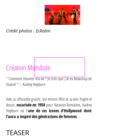
Crédit photos : D.Robin
Création Mondiale
" Comment résumer ma vie ? Je crois que j'ai eu beaucoup de
chance! "
-
Audrey Hepburn
Avec sa silhouette gracile, son minois félin et sa voix fragile et
douce,
oscarisée en 1954
pour Vacances Romaines, Audrey
Hepburn est l'
une de ces icones d'Hollywood dont
l'aura a inspiré des générations de femmes
.
TEASER